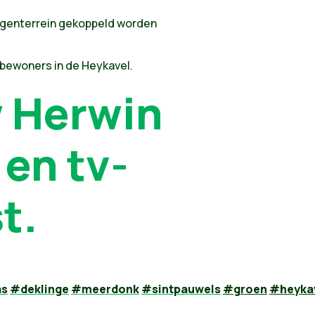
agenterrein gekoppeld worden
bewoners in de Heykavel.
w Herwin
 en tv-
t.
as
#
deklinge
#
meerdonk
#
sintpauwels
#
groen
#heyka