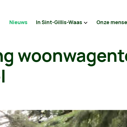
Nieuws
In Sint-Gillis-Waas
Onze mens
ng woonwagent
l