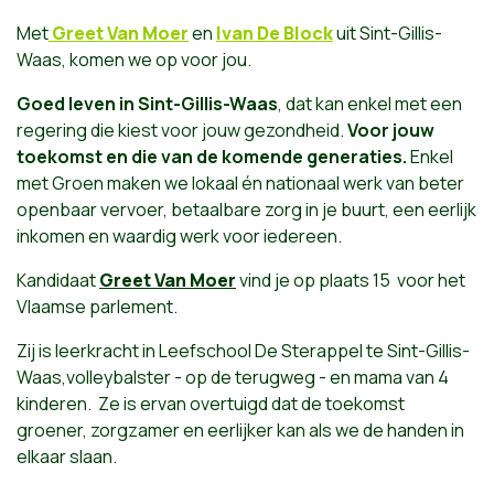
Met
Greet Van Moer
en
Ivan De Block
uit Sint-Gillis-
Waas, komen we op voor jou.
Goed leven in Sint-Gillis-Waas
, dat kan enkel met een
regering die kiest voor jouw gezondheid.
Voor jouw
toekomst en die van de komende generaties.
Enkel
met Groen maken we lokaal én nationaal werk van beter
openbaar vervoer, betaalbare zorg in je buurt, een eerlijk
inkomen en waardig werk voor iedereen.
Kandidaat
Greet Van Moer
vind je op plaats 15 voor het
Vlaamse parlement.
Zij is leerkracht in Leefschool De Sterappel te Sint-Gillis-
Waas,
volleybalster - op de terugweg - en mama van 4
kinderen.
Ze is ervan overtuigd dat de toekomst
groener, zorgzamer en eerlijker kan als we de handen in
elkaar slaan.