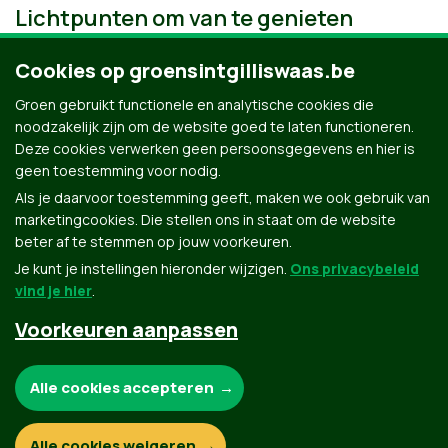
Lichtpunten om van te genieten
Cookies op groensintgilliswaas.be
Groen gebruikt functionele en analytische cookies die
noodzakelijk zijn om de website goed te laten functioneren.
Deze cookies verwerken geen persoonsgegevens en hier is
geen toestemming voor nodig.
Als je daarvoor toestemming geeft, maken we ook gebruik van
marketingcookies. Die stellen ons in staat om de website
beter af te stemmen op jouw voorkeuren.
Je kunt je instellingen hieronder wijzigen.
Ons privacybeleid
vind je hier
.
Voorkeuren aanpassen
Groen.be
Noodzakelijke cookies:
Alle cookies accepteren
Contact
Privacybeleid
Functionele en analytische cookies:
Alle cookies weigeren