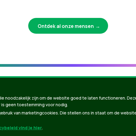
Ontdek al onze mensen
ie noodzakelijk zijn om de website goed te laten functioneren. Dez
 is geen toestemming voor nodig.
bruik van marketingcookies. Die stellen ons in staat om de websit
ybeleid vind je hier
.
nBuilder
| Gebouwd door
Tectonica