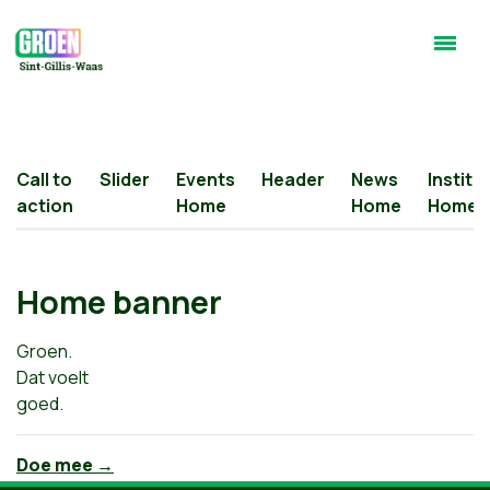
Call to
Slider
Events
Header
News
Institu
action
Home
Home
Home
Home banner
Groen.
Dat voelt
goed.
Doe mee →