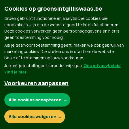
Cookies op groensintgilliswaas.be
Groen gebruikt functionele en analytische cookies die
noodzakelijk zijn om de website goed te laten functioneren.
Deze cookies verwerken geen persoonsgegevens en hier is
geen toestemming voor nodig.
Groen.be
Als je daarvoor toestemming geeft, maken we ook gebruik van
marketingcookies. Die stellen ons in staat om de website
beter af te stemmen op jouw voorkeuren.
Je kunt je instellingen hieronder wijzigen.
Ons privacybeleid
Contact
Privacybeleid
vind je hier
.
© Copyright Groen 2026 | Gemaakt met
NationBuilder
| Gebouwd door
Tectonica
Voorkeuren aanpassen
Noodzakelijke cookies:
Alle cookies accepteren
Functionele en analytische cookies:
Alle cookies weigeren