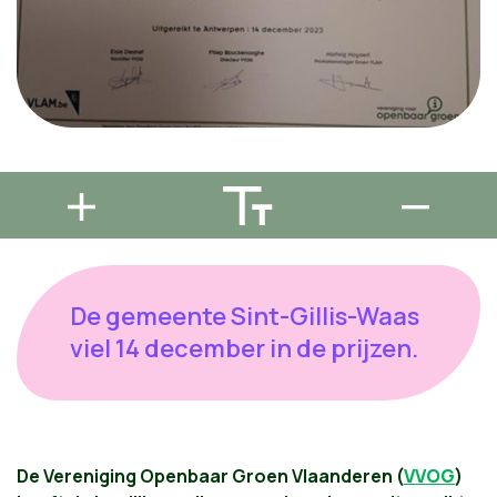
De gemeente Sint-Gillis-Waas
viel 14 december in de prijzen.
De Vereniging Openbaar Groen Vlaanderen (
VVOG
)