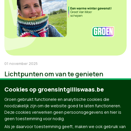
01 november 2025
Lichtpunten om van te genieten
Cookies op groensintgilliswaas.be
Groen gebruikt functionele en analytische cookies die
noodzakelijk zijn om de website goed te laten functioneren.
Deze cookies verwerken geen persoonsgegevens en hier is
geen toestemming voor nodig.
Als je daarvoor toestemming geeft, maken we ook gebruik van