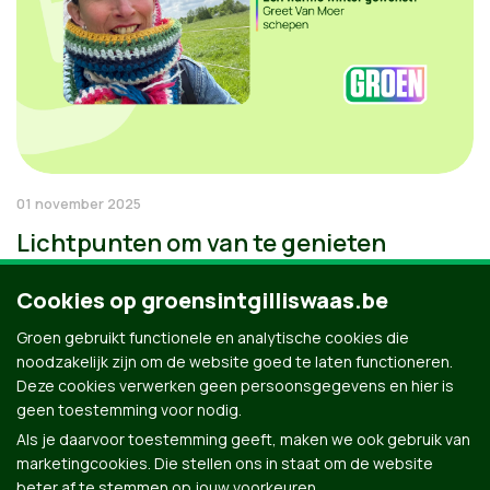
01 november 2025
Lichtpunten om van te genieten
Cookies op groensintgilliswaas.be
Groen gebruikt functionele en analytische cookies die
noodzakelijk zijn om de website goed te laten functioneren.
Deze cookies verwerken geen persoonsgegevens en hier is
geen toestemming voor nodig.
Als je daarvoor toestemming geeft, maken we ook gebruik van
marketingcookies. Die stellen ons in staat om de website
beter af te stemmen op jouw voorkeuren.